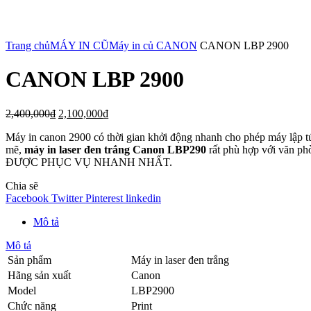
Click to enlarge
Trang chủ
MÁY IN CŨ
Máy in củ CANON
CANON LBP 2900
CANON LBP 2900
2,400,000
₫
2,100,000
₫
Máy in canon 2900 có thời gian khởi động nhanh cho phép máy lập tứ
mẽ,
máy
in laser đen trắng Canon LBP290
rất phù hợp với văn ph
ĐƯỢC PHỤC VỤ NHANH NHẤT.
Chia sẽ
Facebook
Twitter
Pinterest
linkedin
Mô tả
Mô tả
Sản phẩm
Máy in laser đen trắng
Hãng sản xuất
Canon
Model
LBP2900
Chức năng
Print