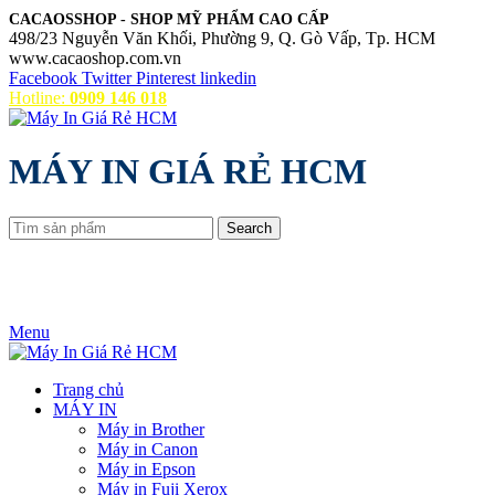
CACAOSSHOP - SHOP MỸ PHẨM CAO CẤP
498/23 Nguyễn Văn Khối, Phường 9, Q. Gò Vấp, Tp. HCM
www.cacaoshop.com.vn
Facebook
Twitter
Pinterest
linkedin
Hotline:
0909 146 018
MÁY IN GIÁ RẺ HCM
Search
Menu
Trang chủ
MÁY IN
Máy in Brother
Máy in Canon
Máy in Epson
Máy in Fuji Xerox