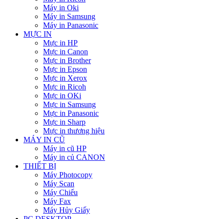
Máy in Oki
Máy in Samsung
Máy in Panasonic
MỰC IN
Mực in HP
Mực in Canon
Mực in Brother
Mực in Epson
Mực in Xerox
Mực in Ricoh
Mực in OKi
Mực in Samsung
Mực in Panasonic
Mực in Sharp
Mực in thương hiệu
MÁY IN CŨ
Máy in cũ HP
Máy in củ CANON
THIẾT BỊ
Máy Photocopy
Máy Scan
Máy Chiếu
Máy Fax
Máy Hủy Giấy
PC DESKTOP