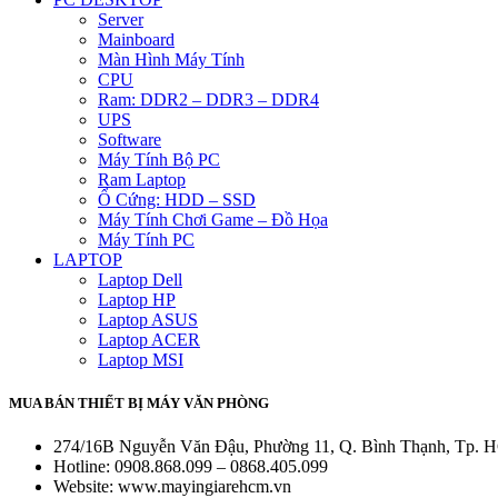
Server
Mainboard
Màn Hình Máy Tính
CPU
Ram: DDR2 – DDR3 – DDR4
UPS
Software
Máy Tính Bộ PC
Ram Laptop
Ổ Cứng: HDD – SSD
Máy Tính Chơi Game – Đồ Họa
Máy Tính PC
LAPTOP
Laptop Dell
Laptop HP
Laptop ASUS
Laptop ACER
Laptop MSI
MUA BÁN THIẾT BỊ MÁY VĂN PHÒNG
274/16B Nguyễn Văn Đậu, Phường 11, Q. Bình Thạnh, Tp.
Hotline: 0908.868.099 – 0868.405.099
Website: www.mayingiarehcm.vn