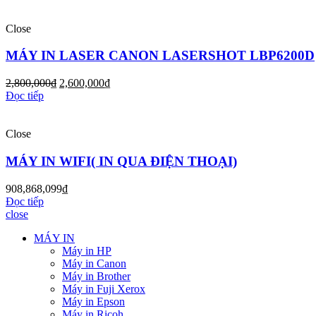
Close
MÁY IN LASER CANON LASERSHOT LBP6200D
2,800,000
₫
2,600,000
₫
Đọc tiếp
Close
MÁY IN WIFI( IN QUA ĐIỆN THOẠI)
908,868,099
₫
Đọc tiếp
close
MÁY IN
Máy in HP
Máy in Canon
Máy in Brother
Máy in Fuji Xerox
Máy in Epson
Máy in Ricoh