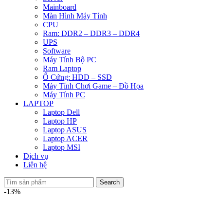
Mainboard
Màn Hình Máy Tính
CPU
Ram: DDR2 – DDR3 – DDR4
UPS
Software
Máy Tính Bộ PC
Ram Laptop
Ổ Cứng: HDD – SSD
Máy Tính Chơi Game – Đồ Họa
Máy Tính PC
LAPTOP
Laptop Dell
Laptop HP
Laptop ASUS
Laptop ACER
Laptop MSI
Dịch vụ
Liên hệ
Search
-13%