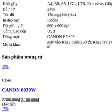
Khổ giấy
A4, B5, A5, LGL, LTR, Executive, Giấ
Bộ nhớ
2Mb
Tốc độ
12trang/phút (A4)
In đảo mặt
Không
Độ phân giải
600 x 600 dpi
Cổng giao tiếp
USB
Dùng mực
CANON EP 303
giấy vào Khay trước:150 tờ; Khay tay:1 t
Mô tả khác
tờ
Sản phẩm tương tự
-9%
Close
CANON 6030W
2,300,000
₫
2,100,000
₫
Đọc tiếp
-7%