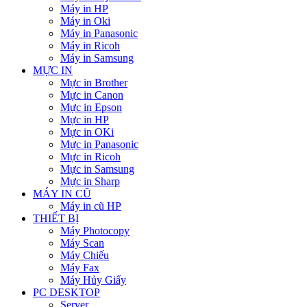
Máy in HP
Máy in Oki
Máy in Panasonic
Máy in Ricoh
Máy in Samsung
MỰC IN
Mực in Brother
Mực in Canon
Mực in Epson
Mực in HP
Mực in OKi
Mực in Panasonic
Mực in Ricoh
Mực in Samsung
Mực in Sharp
MÁY IN CŨ
Máy in cũ HP
THIẾT BỊ
Máy Photocopy
Máy Scan
Máy Chiếu
Máy Fax
Máy Hủy Giấy
PC DESKTOP
Server