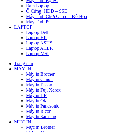
Máy Tính Bộ PC
Ram Laptop
Ổ Cứng: HDD – SSD
Máy Tính Chơi Game – Đồ Họa
Máy Tính PC
LAPTOP
Laptop Dell
Laptop HP
Laptop ASUS
Laptop ACER
Laptop MSI
Trang chủ
MÁY IN
Máy in Brother
Máy in Canon
Máy in Epson
Máy in Fuji Xerox
Máy in HP
Máy in Oki
Máy in Panasonic
Máy in Ricoh
Máy in Samsung
MỰC IN
Mực in Brother