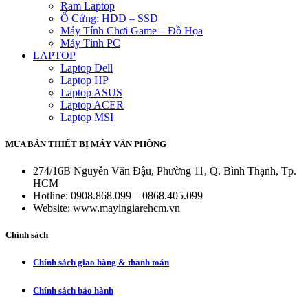
Ram Laptop
Ổ Cứng: HDD – SSD
Máy Tính Chơi Game – Đồ Họa
Máy Tính PC
LAPTOP
Laptop Dell
Laptop HP
Laptop ASUS
Laptop ACER
Laptop MSI
MUA BÁN THIẾT BỊ MÁY VĂN PHÒNG
274/16B Nguyễn Văn Đậu, Phường 11, Q. Bình Thạnh, Tp.
HCM
Hotline: 0908.868.099 – 0868.405.099
Website: www.mayingiarehcm.vn
Chính sách
Chính sách giao hàng & thanh toán
Chính sách bảo hành