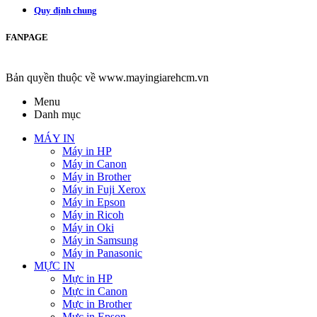
Quy định chung
FANPAGE
Bản quyền thuộc về www.mayingiarehcm.vn
Menu
Danh mục
MÁY IN
Máy in HP
Máy in Canon
Máy in Brother
Máy in Fuji Xerox
Máy in Epson
Máy in Ricoh
Máy in Oki
Máy in Samsung
Máy in Panasonic
MỰC IN
Mực in HP
Mực in Canon
Mực in Brother
Mực in Epson