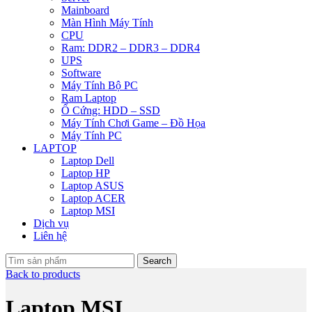
Mainboard
Màn Hình Máy Tính
CPU
Ram: DDR2 – DDR3 – DDR4
UPS
Software
Máy Tính Bộ PC
Ram Laptop
Ổ Cứng: HDD – SSD
Máy Tính Chơi Game – Đồ Họa
Máy Tính PC
LAPTOP
Laptop Dell
Laptop HP
Laptop ASUS
Laptop ACER
Laptop MSI
Dịch vụ
Liên hệ
Search
Back to products
Laptop MSI