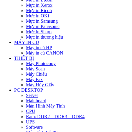
Mực in Xerox
Mực in Ricoh
Mực in OKi
Mực in Samsung
Mực in Panasonic
Mực in Sharp
Mực in thương hiệu
MÁY IN CŨ
Máy in cũ HP
Máy in củ CANON
THIẾT BỊ
Máy Photocopy
Máy Scan
Máy Chiếu
Máy Fax
Máy Hủy Giấy
PC DESKTOP
Server
Mainboard
Màn Hình Máy Tính
CPU
Ram: DDR2 – DDR3 – DDR4
UPS
Software