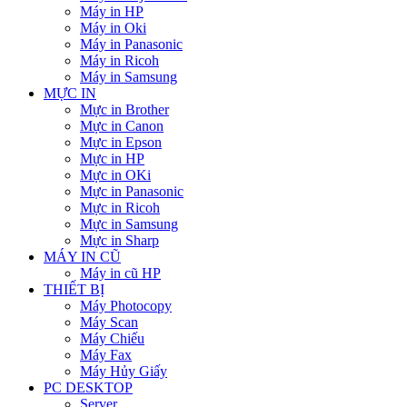
Máy in HP
Máy in Oki
Máy in Panasonic
Máy in Ricoh
Máy in Samsung
MỰC IN
Mực in Brother
Mực in Canon
Mực in Epson
Mực in HP
Mực in OKi
Mực in Panasonic
Mực in Ricoh
Mực in Samsung
Mực in Sharp
MÁY IN CŨ
Máy in cũ HP
THIẾT BỊ
Máy Photocopy
Máy Scan
Máy Chiếu
Máy Fax
Máy Hủy Giấy
PC DESKTOP
Server