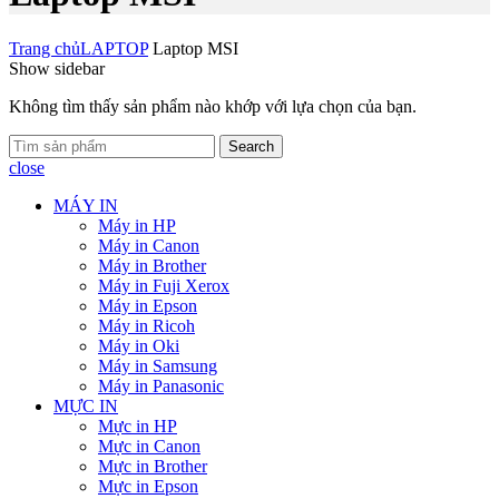
Trang chủ
LAPTOP
Laptop MSI
Show sidebar
Không tìm thấy sản phẩm nào khớp với lựa chọn của bạn.
Search
close
MÁY IN
Máy in HP
Máy in Canon
Máy in Brother
Máy in Fuji Xerox
Máy in Epson
Máy in Ricoh
Máy in Oki
Máy in Samsung
Máy in Panasonic
MỰC IN
Mực in HP
Mực in Canon
Mực in Brother
Mực in Epson