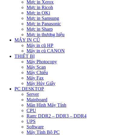
Mực in Xerox
Mực in Ricoh
Mực in OKi
Mực in Samsung
Mực in Panasonic
Mực in Sharp
Mực in thương hiệu
MÁY IN CŨ
Máy in cũ HP
Máy in củ CANON
THIẾT BỊ
Máy Photocopy
Máy Scan
Máy Chiếu
Máy Fax
Máy Hủy Giấy
PC DESKTOP
Server
Mainboard
Màn Hình Máy Tính
CPU
Ram: DDR2 – DDR3 – DDR4
UPS
Software
Máy Tính Bộ PC