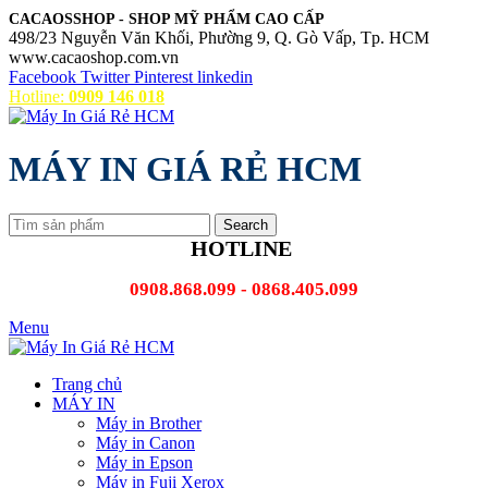
CACAOSSHOP - SHOP MỸ PHẨM CAO CẤP
498/23 Nguyễn Văn Khối, Phường 9, Q. Gò Vấp, Tp. HCM
www.cacaoshop.com.vn
Facebook
Twitter
Pinterest
linkedin
Hotline:
0909 146 018
MÁY IN GIÁ RẺ HCM
Search
HOTLINE
0908.868.099 - 0868.405.099
Menu
Trang chủ
MÁY IN
Máy in Brother
Máy in Canon
Máy in Epson
Máy in Fuji Xerox