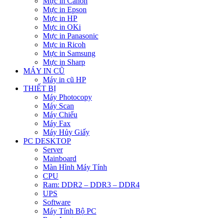
Mực in Canon
Mực in Epson
Mực in HP
Mực in OKi
Mực in Panasonic
Mực in Ricoh
Mực in Samsung
Mực in Sharp
MÁY IN CŨ
Máy in cũ HP
THIẾT BỊ
Máy Photocopy
Máy Scan
Máy Chiếu
Máy Fax
Máy Hủy Giấy
PC DESKTOP
Server
Mainboard
Màn Hình Máy Tính
CPU
Ram: DDR2 – DDR3 – DDR4
UPS
Software
Máy Tính Bộ PC