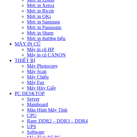
Mực in Xerox
Mực in Ricoh
Mực in OKi
Mực in Samsung
Mực in Panasonic
Mực in Sharp
Mực in thương hiệu
MÁY IN CŨ
Máy in cũ HP
Máy in củ CANON
THIẾT BỊ
Máy Photocopy
Máy Scan
Máy Chiếu
Máy Fax
Máy Hủy Giấy
PC DESKTOP
Server
Mainboard
Màn Hình Máy Tính
CPU
Ram: DDR2 – DDR3 – DDR4
UPS
Software