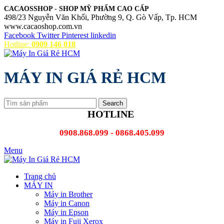
CACAOSSHOP - SHOP MỸ PHẨM CAO CẤP
498/23 Nguyễn Văn Khối, Phường 9, Q. Gò Vấp, Tp. HCM
www.cacaoshop.com.vn
Facebook
Twitter
Pinterest
linkedin
Hotline:
0909 146 018
MÁY IN GIÁ RẺ HCM
Search
HOTLINE
0908.868.099 - 0868.405.099
Menu
Trang chủ
MÁY IN
Máy in Brother
Máy in Canon
Máy in Epson
Máy in Fuji Xerox