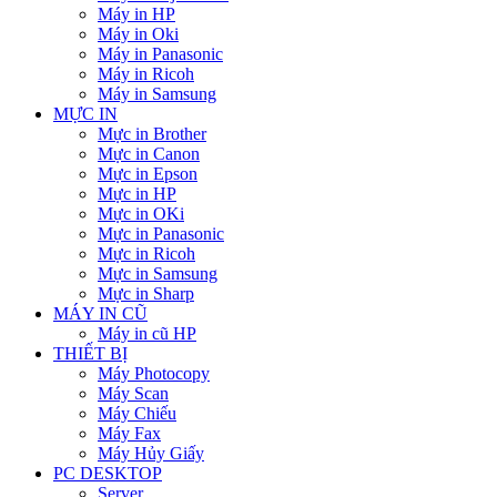
Máy in HP
Máy in Oki
Máy in Panasonic
Máy in Ricoh
Máy in Samsung
MỰC IN
Mực in Brother
Mực in Canon
Mực in Epson
Mực in HP
Mực in OKi
Mực in Panasonic
Mực in Ricoh
Mực in Samsung
Mực in Sharp
MÁY IN CŨ
Máy in cũ HP
THIẾT BỊ
Máy Photocopy
Máy Scan
Máy Chiếu
Máy Fax
Máy Hủy Giấy
PC DESKTOP
Server