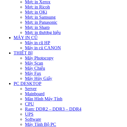
Mực in Xerox
Mực in Ricoh
Mực in OKi
Mực in Samsung
Mực in Panasonic
Mực in Sharp
Mực in thương hiệu
MÁY IN CŨ
Máy in cũ HP
Máy in củ CANON
THIẾT BỊ
Máy Photocopy
Máy Scan
Máy Chiếu
Máy Fax
Máy Hủy Giấy
PC DESKTOP
Server
Mainboard
Màn Hình Máy Tính
CPU
Ram: DDR2 – DDR3 – DDR4
UPS
Software
Máy Tính Bộ PC