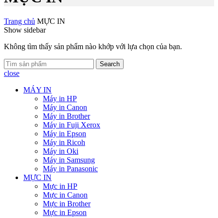
Trang chủ
MỰC IN
Show sidebar
Không tìm thấy sản phẩm nào khớp với lựa chọn của bạn.
Search
close
MÁY IN
Máy in HP
Máy in Canon
Máy in Brother
Máy in Fuji Xerox
Máy in Epson
Máy in Ricoh
Máy in Oki
Máy in Samsung
Máy in Panasonic
MỰC IN
Mực in HP
Mực in Canon
Mực in Brother
Mực in Epson