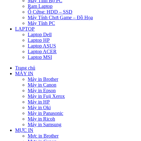
Máy Tính Bộ PC
Ram Laptop
Ổ Cứng: HDD – SSD
Máy Tính Chơi Game – Đồ Họa
Máy Tính PC
LAPTOP
Laptop Dell
Laptop HP
Laptop ASUS
Laptop ACER
Laptop MSI
Trang chủ
MÁY IN
Máy in Brother
Máy in Canon
Máy in Epson
Máy in Fuji Xerox
Máy in HP
Máy in Oki
Máy in Panasonic
Máy in Ricoh
Máy in Samsung
MỰC IN
Mực in Brother