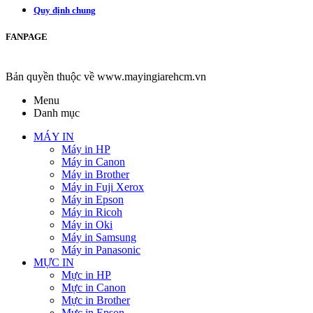
Quy định chung
FANPAGE
Bản quyền thuộc về www.mayingiarehcm.vn
Menu
Danh mục
MÁY IN
Máy in HP
Máy in Canon
Máy in Brother
Máy in Fuji Xerox
Máy in Epson
Máy in Ricoh
Máy in Oki
Máy in Samsung
Máy in Panasonic
MỰC IN
Mực in HP
Mực in Canon
Mực in Brother
Mực in Epson