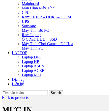
Mainboard
Màn Hình Máy Tính
CPU
Ram: DDR2 – DDR3 – DDR4
UPS
Software
Máy Tính Bộ PC
Ram Laptop
Ổ Cứng: HDD – SSD
Máy Tính Chơi Game – Đồ Họa
Máy Tính PC
LAPTOP
Laptop Dell
Laptop HP
Laptop ASUS
Laptop ACER
Laptop MSI
Dịch vụ
Liên hệ
Search
Back to products
MỰC IN