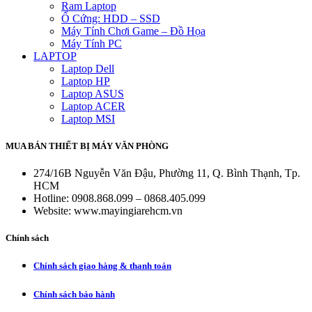
Ram Laptop
Ổ Cứng: HDD – SSD
Máy Tính Chơi Game – Đồ Họa
Máy Tính PC
LAPTOP
Laptop Dell
Laptop HP
Laptop ASUS
Laptop ACER
Laptop MSI
MUA BÁN THIẾT BỊ MÁY VĂN PHÒNG
274/16B Nguyễn Văn Đậu, Phường 11, Q. Bình Thạnh, Tp.
HCM
Hotline: 0908.868.099 – 0868.405.099
Website: www.mayingiarehcm.vn
Chính sách
Chính sách giao hàng & thanh toán
Chính sách bảo hành