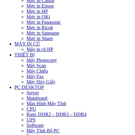
Mực in Canon
Mực in Epson
Mực in HP
Mực in OKi
Mực in Panasonic
Mực in Ricoh
Mực in Samsung
Mực in Sharp
MÁY IN CŨ
Máy in cũ HP
THIẾT BỊ
Máy Photocopy
Máy Scan
Máy Chiếu
Máy Fax
Máy Hủy Giấy
PC DESKTOP
Server
Mainboard
Màn Hình Máy Tính
CPU
Ram: DDR2 – DDR3 – DDR4
UPS
Software
Máy Tính Bộ PC