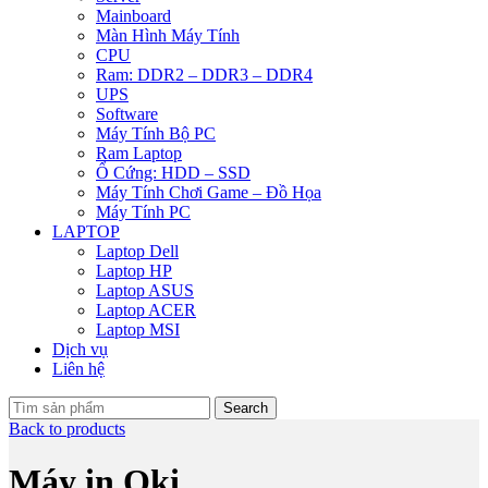
Mainboard
Màn Hình Máy Tính
CPU
Ram: DDR2 – DDR3 – DDR4
UPS
Software
Máy Tính Bộ PC
Ram Laptop
Ổ Cứng: HDD – SSD
Máy Tính Chơi Game – Đồ Họa
Máy Tính PC
LAPTOP
Laptop Dell
Laptop HP
Laptop ASUS
Laptop ACER
Laptop MSI
Dịch vụ
Liên hệ
Search
Back to products
Máy in Oki