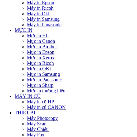
Máy in Epson
Máy in Ricoh
Máy in Oki
Máy in Samsung
Máy in Panasonic
MỰC IN
Mực in HP
Mực in Canon
Mực in Brother
Mực in Epson
Mực in Xerox
Mực in Ricoh
Mực in OKi
Mực in Samsung
Mực in Panasonic
Mực in Sharp
Mực in thương hiệu
MÁY IN CŨ
Máy in cũ HP
Máy in củ CANON
THIẾT BỊ
Máy Photocopy
Máy Scan
Máy Chiếu
Máy Fax