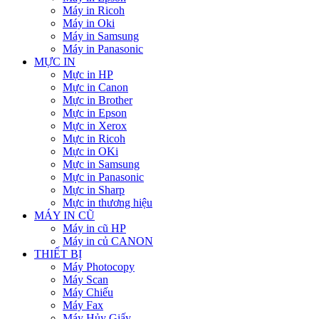
Máy in Ricoh
Máy in Oki
Máy in Samsung
Máy in Panasonic
MỰC IN
Mực in HP
Mực in Canon
Mực in Brother
Mực in Epson
Mực in Xerox
Mực in Ricoh
Mực in OKi
Mực in Samsung
Mực in Panasonic
Mực in Sharp
Mực in thương hiệu
MÁY IN CŨ
Máy in cũ HP
Máy in củ CANON
THIẾT BỊ
Máy Photocopy
Máy Scan
Máy Chiếu
Máy Fax
Máy Hủy Giấy