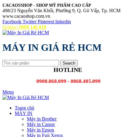
CACAOSSHOP - SHOP MỸ PHẨM CAO CẤP
498/23 Nguyễn Văn Khối, Phường 9, Q. Gò Vấp, Tp. HCM
www.cacaoshop.com.vn
Facebook
Twitter
Pinterest
linkedin
Hotline:
0909 146 018
MÁY IN GIÁ RẺ HCM
Search
HOTLINE
0908.868.099 - 0868.405.099
Menu
Trang chủ
MÁY IN
Máy in Brother
Máy in Canon
Máy in Epson
Máy in Fuji Xerox