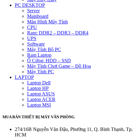
PC DESKTOP
Server
Mainboard
Màn Hình Máy Tính
CPU
Ram: DDR2 – DDR3 – DDR4
UPS
Software
Máy Tính Bộ PC
Ram Laptop
Ổ Cứng: HDD – SSD
Máy Tính Chơi Game – Đồ Họa
Máy Tính PC
LAPTOP
Laptop Dell
Laptop HP
Laptop ASUS
Laptop ACER
Laptop MSI
MUA BÁN THIẾT BỊ MÁY VĂN PHÒNG
274/16B Nguyễn Văn Đậu, Phường 11, Q. Bình Thạnh, Tp.
HCM