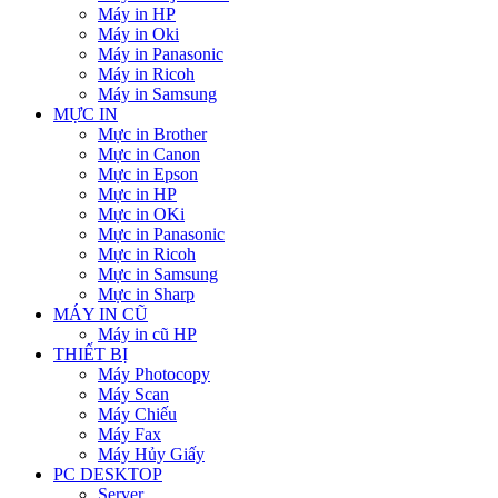
Máy in HP
Máy in Oki
Máy in Panasonic
Máy in Ricoh
Máy in Samsung
MỰC IN
Mực in Brother
Mực in Canon
Mực in Epson
Mực in HP
Mực in OKi
Mực in Panasonic
Mực in Ricoh
Mực in Samsung
Mực in Sharp
MÁY IN CŨ
Máy in cũ HP
THIẾT BỊ
Máy Photocopy
Máy Scan
Máy Chiếu
Máy Fax
Máy Hủy Giấy
PC DESKTOP
Server