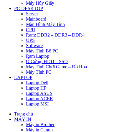
Máy Hủy Giấy
PC DESKTOP
Server
Mainboard
Màn Hình Máy Tính
CPU
Ram: DDR2 – DDR3 – DDR4
UPS
Software
Máy Tính Bộ PC
Ram Laptop
Ổ Cứng: HDD – SSD
Máy Tính Chơi Game – Đồ Họa
Máy Tính PC
LAPTOP
Laptop Dell
Laptop HP
Laptop ASUS
Laptop ACER
Laptop MSI
Trang chủ
MÁY IN
Máy in Brother
Máy in Canon