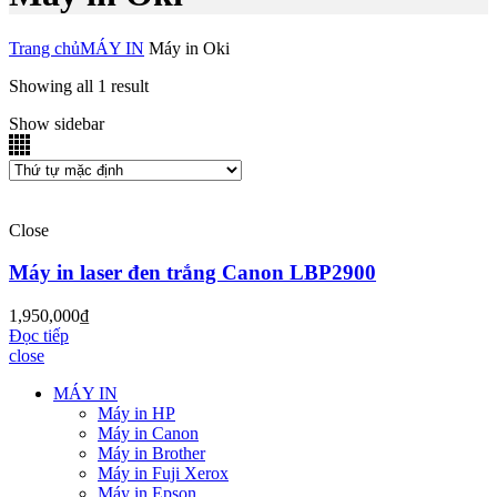
Trang chủ
MÁY IN
Máy in Oki
Showing all 1 result
Show sidebar
Close
Máy in laser đen trắng Canon LBP2900
1,950,000
₫
Đọc tiếp
close
MÁY IN
Máy in HP
Máy in Canon
Máy in Brother
Máy in Fuji Xerox
Máy in Epson