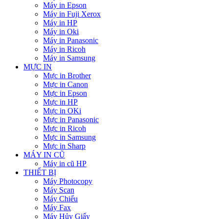
Máy in Epson
Máy in Fuji Xerox
Máy in HP
Máy in Oki
Máy in Panasonic
Máy in Ricoh
Máy in Samsung
MỰC IN
Mực in Brother
Mực in Canon
Mực in Epson
Mực in HP
Mực in OKi
Mực in Panasonic
Mực in Ricoh
Mực in Samsung
Mực in Sharp
MÁY IN CŨ
Máy in cũ HP
THIẾT BỊ
Máy Photocopy
Máy Scan
Máy Chiếu
Máy Fax
Máy Hủy Giấy