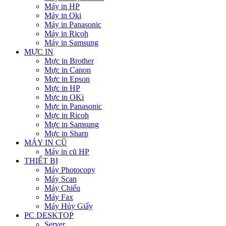
Máy in HP
Máy in Oki
Máy in Panasonic
Máy in Ricoh
Máy in Samsung
MỰC IN
Mực in Brother
Mực in Canon
Mực in Epson
Mực in HP
Mực in OKi
Mực in Panasonic
Mực in Ricoh
Mực in Samsung
Mực in Sharp
MÁY IN CŨ
Máy in cũ HP
THIẾT BỊ
Máy Photocopy
Máy Scan
Máy Chiếu
Máy Fax
Máy Hủy Giấy
PC DESKTOP
Server