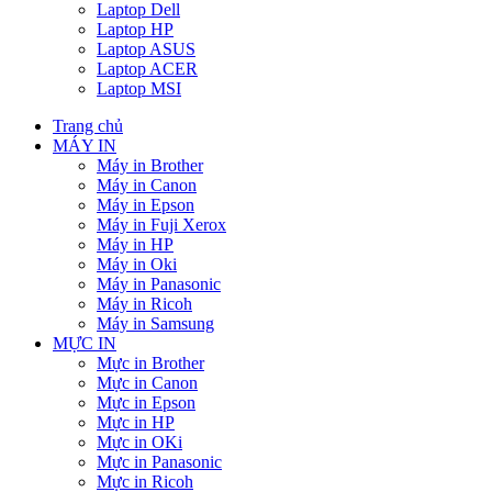
Laptop Dell
Laptop HP
Laptop ASUS
Laptop ACER
Laptop MSI
Trang chủ
MÁY IN
Máy in Brother
Máy in Canon
Máy in Epson
Máy in Fuji Xerox
Máy in HP
Máy in Oki
Máy in Panasonic
Máy in Ricoh
Máy in Samsung
MỰC IN
Mực in Brother
Mực in Canon
Mực in Epson
Mực in HP
Mực in OKi
Mực in Panasonic
Mực in Ricoh