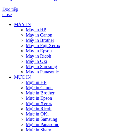
Đọc tiếp
close
MÁY IN
Máy in HP
Máy in Canon
Máy in Brother
Máy in Fuji Xerox
Máy in Epson
Máy in Ricoh
Máy in Oki
Máy in Samsung
Máy in Panasonic
MỰC IN
Mực in HP
Mực in Canon
Mực in Brother
Mực in Epson
Mực in Xerox
Mực in Ricoh
Mực in OKi
Mực in Samsung
Mực in Panasonic
Mực in Sharp