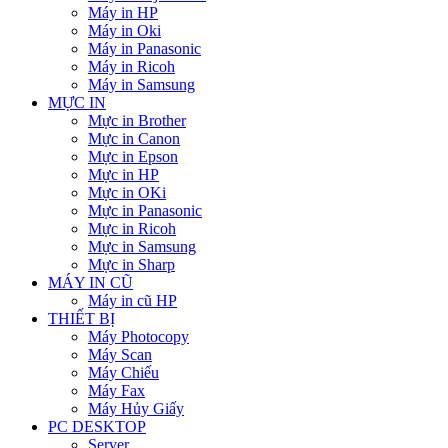
Máy in HP
Máy in Oki
Máy in Panasonic
Máy in Ricoh
Máy in Samsung
MỰC IN
Mực in Brother
Mực in Canon
Mực in Epson
Mực in HP
Mực in OKi
Mực in Panasonic
Mực in Ricoh
Mực in Samsung
Mực in Sharp
MÁY IN CŨ
Máy in cũ HP
THIẾT BỊ
Máy Photocopy
Máy Scan
Máy Chiếu
Máy Fax
Máy Hủy Giấy
PC DESKTOP
Server