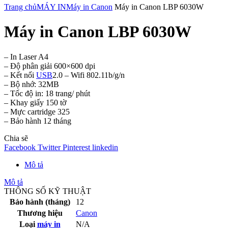
Trang chủ
MÁY IN
Máy in Canon
Máy in Canon LBP 6030W
Máy in Canon LBP 6030W
– In Laser A4
– Độ phân giải 600×600 dpi
– Kết nối
USB
2.0 – Wifi 802.11b/g/n
– Bộ nhớ: 32MB
– Tốc độ in: 18 trang/ phút
– Khay giấy 150 tờ
– Mực cartridge 325
– Bảo hành 12 tháng
Chia sẽ
Facebook
Twitter
Pinterest
linkedin
Mô tả
Mô tả
THÔNG SỐ KỸ THUẬT
Bảo hành (tháng)
12
Thương hiệu
Canon
Loại
máy in
N/A