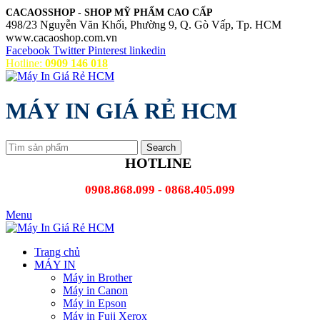
CACAOSSHOP - SHOP MỸ PHẨM CAO CẤP
498/23 Nguyễn Văn Khối, Phường 9, Q. Gò Vấp, Tp. HCM
www.cacaoshop.com.vn
Facebook
Twitter
Pinterest
linkedin
Hotline:
0909 146 018
MÁY IN GIÁ RẺ HCM
Search
HOTLINE
0908.868.099 - 0868.405.099
Menu
Trang chủ
MÁY IN
Máy in Brother
Máy in Canon
Máy in Epson
Máy in Fuji Xerox