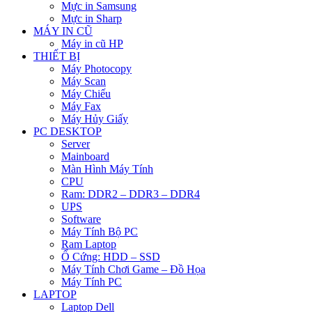
Mực in Samsung
Mực in Sharp
MÁY IN CŨ
Máy in cũ HP
THIẾT BỊ
Máy Photocopy
Máy Scan
Máy Chiếu
Máy Fax
Máy Hủy Giấy
PC DESKTOP
Server
Mainboard
Màn Hình Máy Tính
CPU
Ram: DDR2 – DDR3 – DDR4
UPS
Software
Máy Tính Bộ PC
Ram Laptop
Ổ Cứng: HDD – SSD
Máy Tính Chơi Game – Đồ Họa
Máy Tính PC
LAPTOP
Laptop Dell