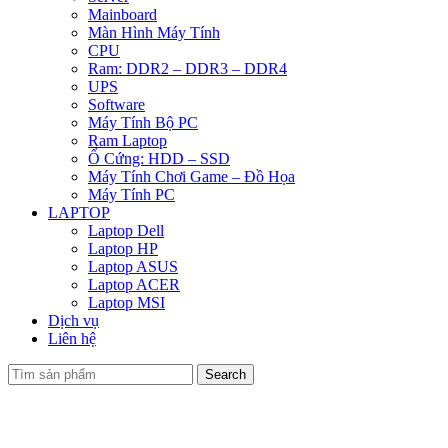
Mainboard
Màn Hình Máy Tính
CPU
Ram: DDR2 – DDR3 – DDR4
UPS
Software
Máy Tính Bộ PC
Ram Laptop
Ổ Cứng: HDD – SSD
Máy Tính Chơi Game – Đồ Họa
Máy Tính PC
LAPTOP
Laptop Dell
Laptop HP
Laptop ASUS
Laptop ACER
Laptop MSI
Dịch vụ
Liên hệ
Search
Click to enlarge