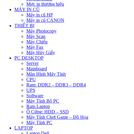
Mực in thương hiệu
MÁY IN CŨ
Máy in cũ HP
Máy in củ CANON
THIẾT BỊ
Máy Photocopy
Máy Scan
Máy Chiếu
Máy Fax
Máy Hủy Giấy
PC DESKTOP
Server
Mainboard
Màn Hình Máy Tính
CPU
Ram: DDR2 – DDR3 – DDR4
UPS
Software
Máy Tính Bộ PC
Ram Laptop
Ổ Cứng: HDD – SSD
Máy Tính Chơi Game – Đồ Họa
Máy Tính PC
LAPTOP
Laptop Dell