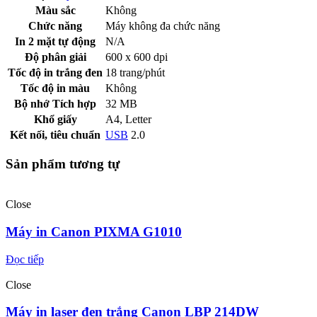
Màu sắc
Không
Chức năng
Máy không đa chức năng
In 2 mặt tự động
N/A
Độ phân giải
600 x 600 dpi
Tốc độ in trắng đen
18 trang/phút
Tốc độ in màu
Không
Bộ nhớ Tích hợp
32 MB
Khổ giấy
A4, Letter
Kết nối, tiêu chuẩn
USB
2.0
Sản phẩm tương tự
Close
Máy in Canon PIXMA G1010
Đọc tiếp
Close
Máy in laser đen trắng Canon LBP 214DW