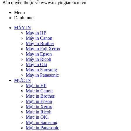
Bản quyền thuộc về www.mayingiarehcm.vn
Menu
Danh mục
MÁY IN
Máy in HP
Máy in Canon
Máy in Brother
Máy in Fuji Xerox
Máy in Epson
Máy in Ricoh
Máy in Oki
Máy in Samsung
Máy in Panasonic
MỰC IN
Mực in HP
Mực in Canon
Mực in Brother
Mực in Epson
Mực in Xerox
Mực in Ricoh
Mực in OKi
Mực in Samsung
Mực in Panasonic