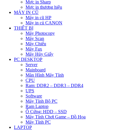
Mực in Sharp
Mực in thương hiệu
MÁY IN CŨ
Máy in cũ HP
Máy in củ CANON
THIẾT BỊ
Máy Photocopy
Máy Scan
Máy Chiếu
Máy Fax
Máy Hủy Giấy
PC DESKTOP
Server
Mainboard
Màn Hình Máy Tính
CPU
Ram: DDR2 – DDR3 – DDR4
UPS
Software
Máy Tính Bộ PC
Ram Laptop
Ổ Cứng: HDD – SSD
Máy Tính Chơi Game – Đồ Họa
Máy Tính PC
LAPTOP