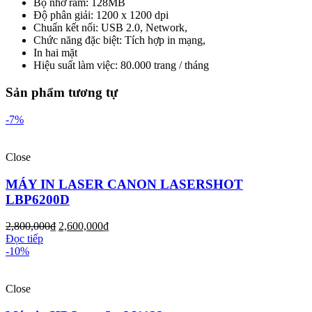
Bộ nhớ ram: 128MB
Độ phân giải: 1200 x 1200 dpi
Chuẩn kết nối: USB 2.0, Network,
Chức năng đặc biệt: Tích hợp in mạng,
In hai mặt
Hiệu suất làm việc: 80.000 trang / tháng
Sản phẩm tương tự
-7%
Close
MÁY IN LASER CANON LASERSHOT
LBP6200D
2,800,000
₫
2,600,000
₫
Đọc tiếp
-10%
Close