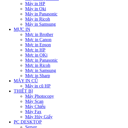
Máy in HP
Máy in Oki
Máy in Panasonic
Máy in Ricoh
Máy in Samsung
MỰC IN
Mực in Brother
Mực in Canon
Mực in Epson
Mực in HP
Mực in OKi
Mực in Panasonic
Mực in Ricoh
Mực in Samsung
Mực in Sharp
MÁY IN CŨ
Máy in cũ HP
THIẾT BỊ
Máy Photocopy
Máy Scan
Máy Chiếu
Máy Fax
Máy Hủy Giấy
PC DESKTOP
Server