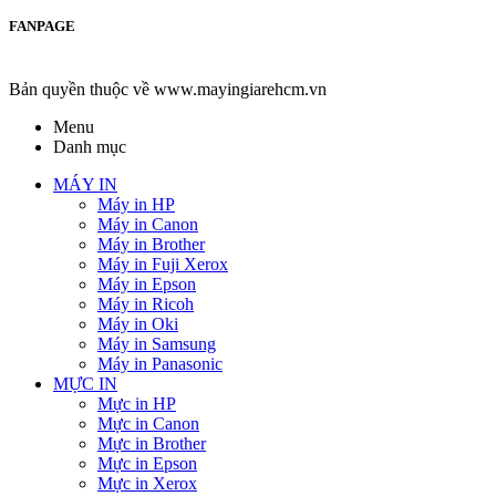
FANPAGE
Bản quyền thuộc về www.mayingiarehcm.vn
Menu
Danh mục
MÁY IN
Máy in HP
Máy in Canon
Máy in Brother
Máy in Fuji Xerox
Máy in Epson
Máy in Ricoh
Máy in Oki
Máy in Samsung
Máy in Panasonic
MỰC IN
Mực in HP
Mực in Canon
Mực in Brother
Mực in Epson
Mực in Xerox