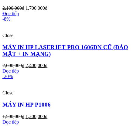
2,100,000
₫
1,700,000
₫
Đọc tiếp
-8%
Close
MÁY IN HP LASERJET PRO 1606DN CŨ (ĐẢO
MẶT + IN MẠNG)
2,600,000
₫
2,400,000
₫
Đọc tiếp
-20%
Close
MÁY IN HP P1006
1,500,000
₫
1,200,000
₫
Đọc tiếp