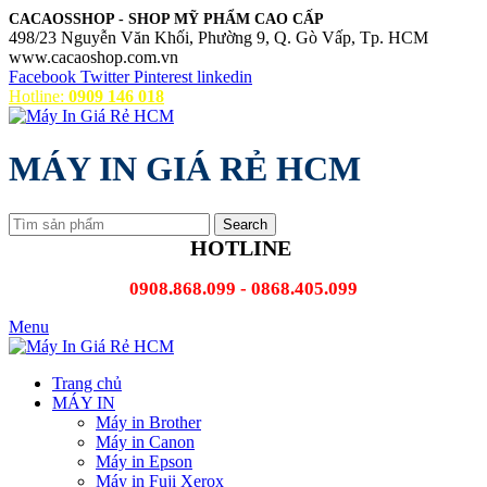
CACAOSSHOP - SHOP MỸ PHẨM CAO CẤP
498/23 Nguyễn Văn Khối, Phường 9, Q. Gò Vấp, Tp. HCM
www.cacaoshop.com.vn
Facebook
Twitter
Pinterest
linkedin
Hotline:
0909 146 018
MÁY IN GIÁ RẺ HCM
Search
HOTLINE
0908.868.099 - 0868.405.099
Menu
Trang chủ
MÁY IN
Máy in Brother
Máy in Canon
Máy in Epson
Máy in Fuji Xerox