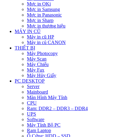
Mực in OKi
Mực in Samsung
Mực in Panasonic
Mực in Sharp
Mực in thương hiệu
MÁY IN CŨ
Máy in cũ HP
Máy in củ CANON
THIẾT BỊ
Máy Photocopy
Máy Scan
Máy Chiếu
Máy Fax
Máy Hủy Giấy
PC DESKTOP
Server
Mainboard
Màn Hình Máy Tính
CPU
Ram: DDR2 – DDR3 – DDR4
UPS
Software
Máy Tính Bộ PC
Ram Laptop
Ổ Cứng: HDD – SSD