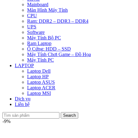
Mainboard
Màn Hình Máy Tính
CPU
Ram: DDR2 – DDR3 – DDR4
UPS
Software
Máy Tính Bộ PC
Ram Laptop
Ổ Cứng: HDD – SSD
Máy Tính Chơi Game – Đồ Họa
Máy Tính PC
LAPTOP
Laptop Dell
Laptop HP
Laptop ASUS
Laptop ACER
Laptop MSI
Dịch vụ
Liên hệ
Search
-9%