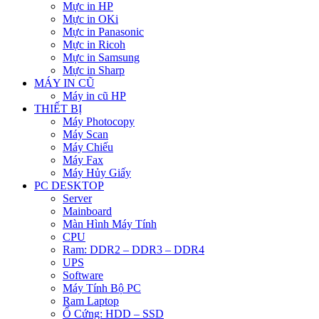
Mực in HP
Mực in OKi
Mực in Panasonic
Mực in Ricoh
Mực in Samsung
Mực in Sharp
MÁY IN CŨ
Máy in cũ HP
THIẾT BỊ
Máy Photocopy
Máy Scan
Máy Chiếu
Máy Fax
Máy Hủy Giấy
PC DESKTOP
Server
Mainboard
Màn Hình Máy Tính
CPU
Ram: DDR2 – DDR3 – DDR4
UPS
Software
Máy Tính Bộ PC
Ram Laptop
Ổ Cứng: HDD – SSD