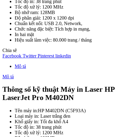
Tốc độ in: 38 trang phút
Tốc độ xử lý: 1200 MHz
Bộ nhớ ram: 128MB
Độ phân giải: 1200 x 1200 dpi
Chuẩn kết nối: USB 2.0, Network,
Chức năng đặc biệt: Tích hợp in mạng,
In hai mặt
Hiệu suất làm việc: 80.000 trang / tháng
Chia sẽ
Facebook
Twitter
Pinterest
linkedin
Mô tả
Mô tả
Thông số kỹ thuật Máy in Laser HP
LaserJet Pro M402DN
Tên máy in:HP M402DN (C5F93A)
Loại máy in: Laser trắng đen
Khổ giấy in: Tối đa khổ A4
Tốc độ in: 38 trang phút
Tốc độ xử lý: 1200 MHz