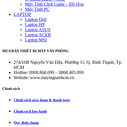
Máy Tính Chơi Game – Đồ Họa
Máy Tính PC
LAPTOP
Laptop Dell
Laptop HP
Laptop ASUS
Laptop ACER
Laptop MSI
MUA BÁN THIẾT BỊ MÁY VĂN PHÒNG
274/16B Nguyễn Văn Đậu, Phường 11, Q. Bình Thạnh, Tp.
HCM
Hotline: 0908.868.099 – 0868.405.099
Website: www.mayingiarehcm.vn
Chính sách
Chính sách giao hàng & thanh toán
Chính sách bảo hành
Quy định chung