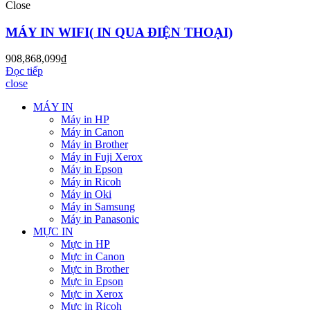
Close
MÁY IN WIFI( IN QUA ĐIỆN THOẠI)
908,868,099
₫
Đọc tiếp
close
MÁY IN
Máy in HP
Máy in Canon
Máy in Brother
Máy in Fuji Xerox
Máy in Epson
Máy in Ricoh
Máy in Oki
Máy in Samsung
Máy in Panasonic
MỰC IN
Mực in HP
Mực in Canon
Mực in Brother
Mực in Epson
Mực in Xerox
Mực in Ricoh