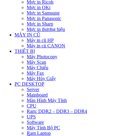
Mực in Ricoh
Mực in OKi
Mực in Samsung
Mực in Panasonic
Mực in Sharp
Mực in thương hiệu
MÁY IN CŨ
Máy in cũ HP
Máy in củ CANON
THIẾT BỊ
Máy Photocopy
Máy Scan
Máy Chiếu
Máy Fax
Máy Hủy Giấy
PC DESKTOP
Server
Mainboard
Màn Hình Máy Tính
CPU
Ram: DDR2 – DDR3 – DDR4
UPS
Software
Máy Tính Bộ PC
Ram Laptop